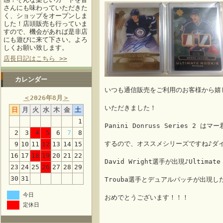
さんにも味わっていただきた
く、ショップをオープンしま
した！店頭販売も行っていま
すので、機会があれば是非店
にも遊びに来て下さい。よろ
しくお願い致します。
店長日記はこちら >>
カレンダー
いつも通信販売をご利用のお客様から嬉
＜
2026年8月
＞
いただきました！
日
月
火
水
木
金
土
1
Panini Donruss Series 2 
2
3
4
5
6
7
8
するので、オススメシリーズですね♪ダ
9
10
11
12
13
14
15
16
17
18
19
20
21
22
David Wright選手が出現♪Ultima
23
24
25
26
27
28
29
30
31
Trouba選手とデュアルパッチが出現し
今日
おめでとうございます！！！
定休日