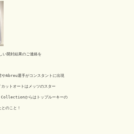
しい開封結果のご連絡を
はマー君やAbreu選手がコンスタントに出現
イカットオートはメッツのスター
te Collectionからはトップルーキーの
たとのこと！