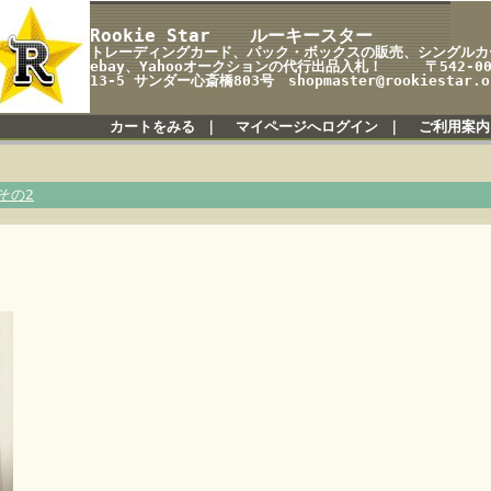
Rookie Star ルーキースター
トレーディングカード、パック・ボックスの販売、シングルカ
ebay、Yahooオークションの代行出品入札！ 〒542-0
13-5 サンダー心斎橋803号 shopmaster@rookiestar.ok
カートをみる
｜
マイページへログイン
｜
ご利用案内
その2