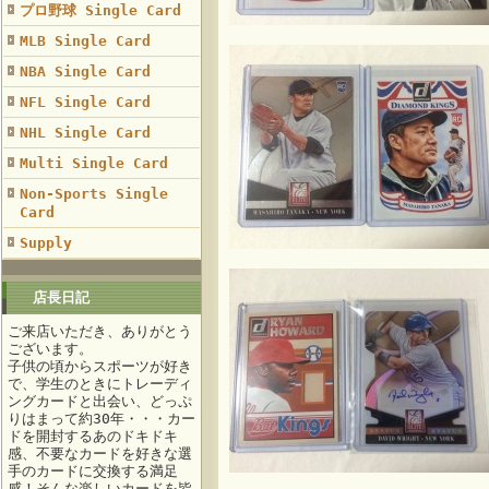
プロ野球 Single Card
MLB Single Card
NBA Single Card
NFL Single Card
NHL Single Card
Multi Single Card
Non-Sports Single
Card
Supply
店長日記
ご来店いただき、ありがとう
ございます。
子供の頃からスポーツが好き
で、学生のときにトレーディ
ングカードと出会い、どっぷ
りはまって約30年・・・カー
ドを開封するあのドキドキ
感、不要なカードを好きな選
手のカードに交換する満足
感！そんな楽しいカードを皆