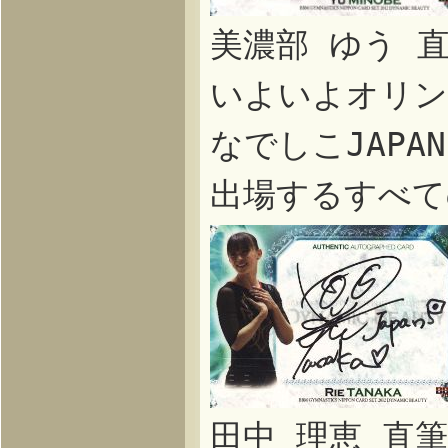
美濃部 ゆう 
いよいよオリン
なでしこJAPA
出場するすべて
田中 理恵 直