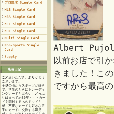
プロ野球 Single Card
MLB Single Card
NBA Single Card
NFL Single Card
NHL Single Card
Multi Single Card
Albert Pu
Non-Sports Single
Card
Supply
以前お店で引か
店長日記
きました！この
ご来店いただき、ありがとう
ございます。
ですから最高の
子供の頃からスポーツが好き
で、学生のときにトレーディ
ングカードと出会い、どっぷ
りはまって約30年・・・カー
ドを開封するあのドキドキ
感、不要なカードを好きな選
手のカードに交換する満足
感！そんな楽しいカードを皆