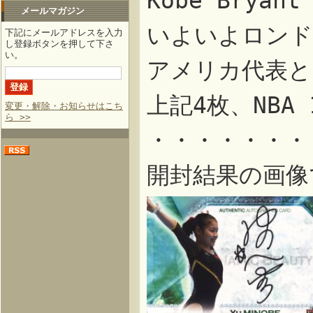
Kobe Brya
メールマガジン
いよいよロンド
下記にメールアドレスを入力
し登録ボタンを押して下さ
い。
アメリカ代表と
上記4枚、NBA 1
変更・解除・お知らせはこち
ら >>
・・・・・・・
開封結果の画像