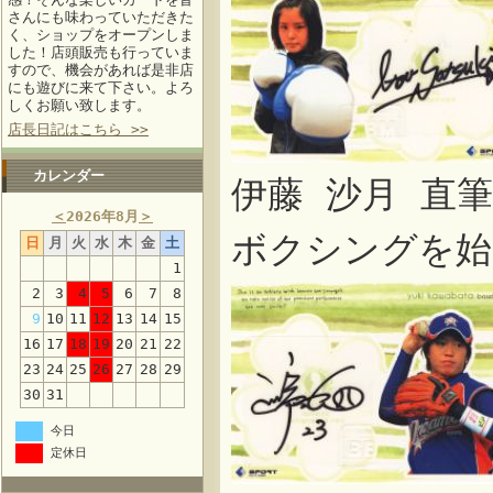
さんにも味わっていただきた
く、ショップをオープンしま
した！店頭販売も行っていま
すので、機会があれば是非店
にも遊びに来て下さい。よろ
しくお願い致します。
店長日記はこちら >>
カレンダー
伊藤 沙月 直
＜
2026年8月
＞
ボクシングを始
日
月
火
水
木
金
土
1
2
3
4
5
6
7
8
9
10
11
12
13
14
15
16
17
18
19
20
21
22
23
24
25
26
27
28
29
30
31
今日
定休日