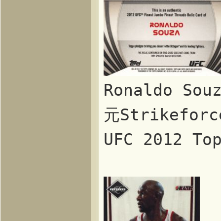
Ronaldo Sou
元Strikef
UFC 2012 T