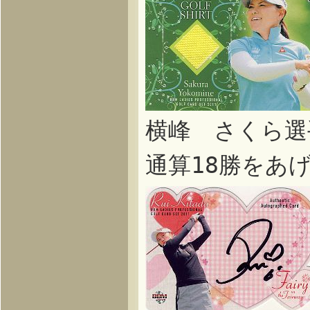
横峰 さくら選
通算18勝をあ