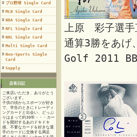
プロ野球 Single Card
MLB Single Card
NBA Single Card
上原 彩子選手
NFL Single Card
NHL Single Card
通算3勝をあげ
Multi Single Card
Non-Sports Single
Golf 2011 
Card
Supply
店長日記
ご来店いただき、ありがとう
ございます。
子供の頃からスポーツが好き
で、学生のときにトレーディ
ングカードと出会い、どっぷ
りはまって約30年・・・カー
ドを開封するあのドキドキ
感、不要なカードを好きな選
手のカードに交換する満足
感！そんな楽しいカードを皆