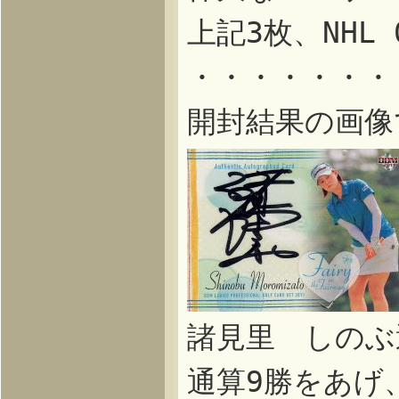
上記3枚、NHL 0
・・・・・・・
開封結果の画像
諸見里 しのぶ
通算9勝をあげ