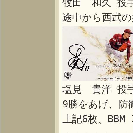
牧田 和久 投
途中から西武の
塩見 貴洋 投
9勝をあげ、防
上記6枚、BB