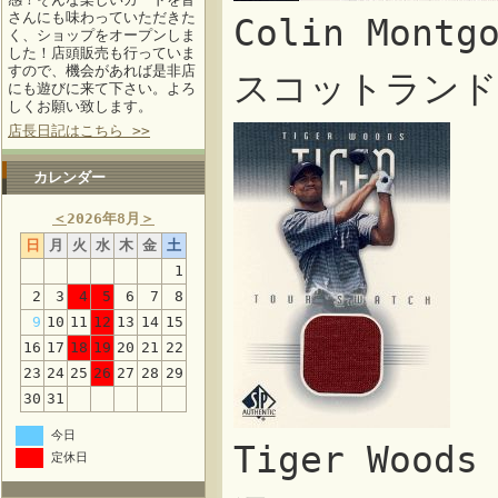
さんにも味わっていただきた
Colin Mon
く、ショップをオープンしま
した！店頭販売も行っていま
すので、機会があれば是非店
スコットランド
にも遊びに来て下さい。よろ
しくお願い致します。
店長日記はこちら >>
カレンダー
＜
2026年8月
＞
日
月
火
水
木
金
土
1
2
3
4
5
6
7
8
9
10
11
12
13
14
15
16
17
18
19
20
21
22
23
24
25
26
27
28
29
30
31
今日
Tiger Woo
定休日