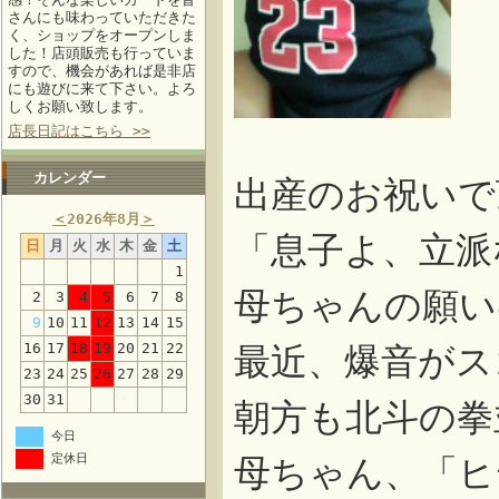
さんにも味わっていただきた
く、ショップをオープンしま
した！店頭販売も行っていま
すので、機会があれば是非店
にも遊びに来て下さい。よろ
しくお願い致します。
店長日記はこちら >>
カレンダー
出産のお祝いで
＜
2026年8月
＞
「息子よ、立派
日
月
火
水
木
金
土
1
母ちゃんの願い
2
3
4
5
6
7
8
9
10
11
12
13
14
15
16
17
18
19
20
21
22
最近、爆音がス
23
24
25
26
27
28
29
30
31
朝方も北斗の拳
今日
定休日
母ちゃん、「ヒ