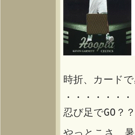
時折、カードで
・・・・・・・
忍び足でGO？
やっとこさ、暑