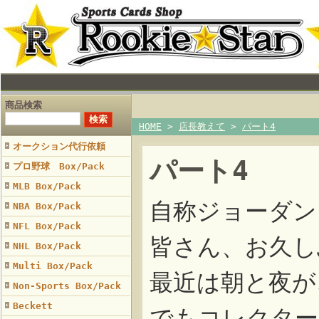
商品検索
HOME
>
店長教えて
>
パート4
オークション代行依頼
パート4
プロ野球 Box/Pack
MLB Box/Pack
自称ジョーダン
NBA Box/Pack
NFL Box/Pack
皆さん、お久し
NHL Box/Pack
Multi Box/Pack
最近は朝と夜が
Non-Sports Box/Pack
Beckett
でもコレクター