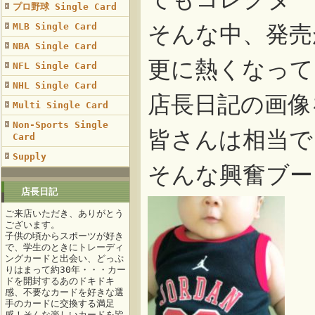
プロ野球 Single Card
MLB Single Card
そんな中、発売
NBA Single Card
更に熱くなって
NFL Single Card
NHL Single Card
店長日記の画像
Multi Single Card
Non-Sports Single
皆さんは相当で
Card
Supply
そんな興奮ブー
店長日記
ご来店いただき、ありがとう
ございます。
子供の頃からスポーツが好き
で、学生のときにトレーディ
ングカードと出会い、どっぷ
りはまって約30年・・・カー
ドを開封するあのドキドキ
感、不要なカードを好きな選
手のカードに交換する満足
感！そんな楽しいカードを皆