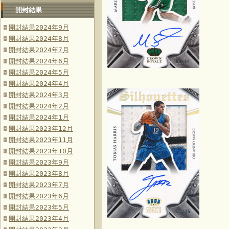
開封結果
開封結果2024年9月
開封結果2024年8月
開封結果2024年7月
開封結果2024年6月
開封結果2024年5月
開封結果2024年4月
開封結果2024年3月
開封結果2024年2月
開封結果2024年1月
開封結果2023年12月
開封結果2023年11月
開封結果2023年10月
開封結果2023年9月
開封結果2023年8月
開封結果2023年7月
開封結果2023年6月
開封結果2023年5月
開封結果2023年4月