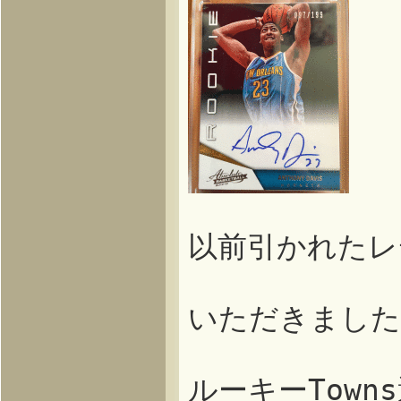
以前引かれたレ
いただきました
ルーキーTow