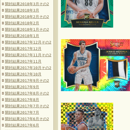
開封結果2018年3月その2
開封結果2018年3月
開封結果2018年2月その2
開封結果2018年2月
開封結果2018年1月その2
開封結果2018年1月
開封結果2017年12月その2
開封結果2017年12月
開封結果2017年11月その2
開封結果2017年11月
開封結果2017年10月その2
開封結果2017年10月
開封結果2017年9月その2
開封結果2017年9月
開封結果2017年8月その2
開封結果2017年8月
開封結果2017年7月その2
開封結果2017年7月
開封結果2017年6月その2
開封結果2017年6月