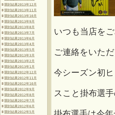
開封結果2013年12月
開封結果2013年11月
開封結果2013年10月
開封結果2013年9月
開封結果2013年8月
いつも当店をご
開封結果2013年7月
開封結果2013年6月
開封結果2013年4月
ご連絡をいただ
開封結果2013年5月
開封結果2013年3月
開封結果2013年2月
開封結果2013年1月
今シーズン初ヒ
開封結果2012年12月
開封結果2012年11月
開封結果2012年10月
開封結果2012年9月
スこと掛布選手
開封結果2012年8月
開封結果2012年7月
開封結果2012年6月
掛布選手は今年
開封結果2012年5月