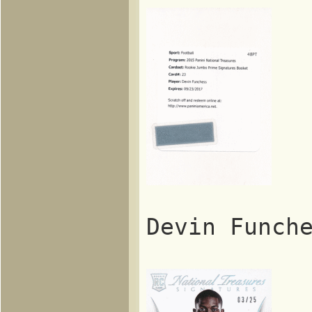
Devin Funch