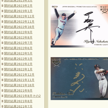
開封結果2023年3月
開封結果2023年2月
開封結果2023年1月
開封結果2022年12月
開封結果2022年11月
開封結果2022年10月
開封結果2022年9月
開封結果2022年8月
開封結果2022年7月
開封結果2022年6月
開封結果2022年5月
開封結果2022年3月
開封結果2022年2月
開封結果2022年1月
開封結果2021年12月
開封結果2021年11月
開封結果2021年10月
開封結果2021年9月
開封結果2021年8月その2
開封結果2021年8月
開封結果2021年7月