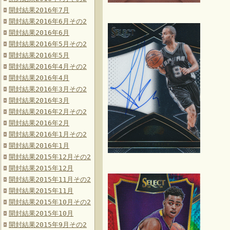
開封結果2016年7月
開封結果2016年6月その2
開封結果2016年6月
開封結果2016年5月その2
開封結果2016年5月
開封結果2016年4月その2
開封結果2016年4月
開封結果2016年3月その2
開封結果2016年3月
開封結果2016年2月その2
開封結果2016年2月
開封結果2016年1月その2
開封結果2016年1月
開封結果2015年12月その2
開封結果2015年12月
開封結果2015年11月その2
開封結果2015年11月
開封結果2015年10月その2
開封結果2015年10月
開封結果2015年9月その2