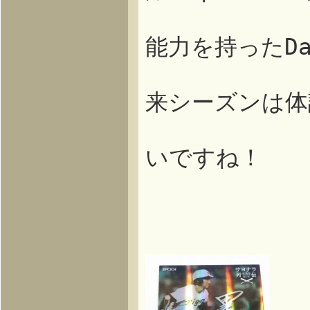
能力を持ったDa
来シーズンは体
いですね！