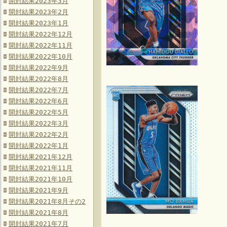
開封結果2023年3月
開封結果2023年2月
開封結果2023年1月
開封結果2022年12月
開封結果2022年11月
開封結果2022年10月
開封結果2022年9月
開封結果2022年8月
開封結果2022年7月
開封結果2022年6月
開封結果2022年5月
開封結果2022年3月
開封結果2022年2月
開封結果2022年1月
開封結果2021年12月
開封結果2021年11月
開封結果2021年10月
開封結果2021年9月
開封結果2021年8月その2
開封結果2021年8月
開封結果2021年7月