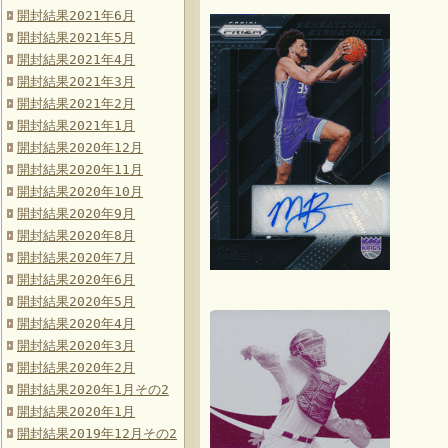
開封結果2021年6月
開封結果2021年5月
開封結果2021年4月
開封結果2021年3月
開封結果2021年2月
開封結果2021年1月
開封結果2020年12月
開封結果2020年11月
開封結果2020年10月
開封結果2020年9月
開封結果2020年8月
開封結果2020年7月
開封結果2020年6月
開封結果2020年5月
開封結果2020年4月
開封結果2020年3月
開封結果2020年2月
開封結果2020年1月その2
開封結果2020年1月
開封結果2019年12月その2