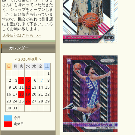
さんにも味わっていただきた
く、ショップをオープンしま
した！店頭販売も行っていま
すので、機会があれば是非店
にも遊びに来て下さい。よろ
しくお願い致します。
店長日記はこちら >>
カレンダー
＜
2026年8月
＞
日
月
火
水
木
金
土
1
2
3
4
5
6
7
8
9
10
11
12
13
14
15
16
17
18
19
20
21
22
23
24
25
26
27
28
29
30
31
今日
定休日