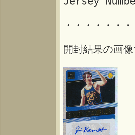
Jersey Numb
・・・・・・・
開封結果の画像