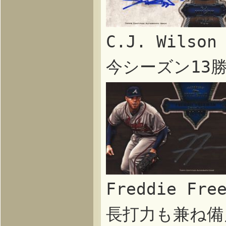
C.J. Wils
今シーズン13
Freddie F
長打力も兼ね備