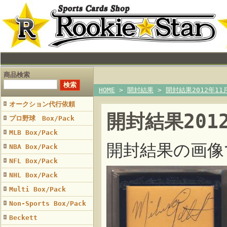
商品検索
HOME
>
開封結果
>
開封結果2012年11
オークション代行依頼
開封結果201
プロ野球 Box/Pack
MLB Box/Pack
開封結果の画像
NBA Box/Pack
NFL Box/Pack
NHL Box/Pack
Multi Box/Pack
Non-Sports Box/Pack
Beckett