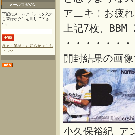
メールマガジン
アニキ！お疲れ
下記にメールアドレスを入力
し登録ボタンを押して下さ
い。
上記7枚、BBM
・・・・・・・
変更・解除・お知らせはこち
ら >>
開封結果の画像
小久保裕紀 ア