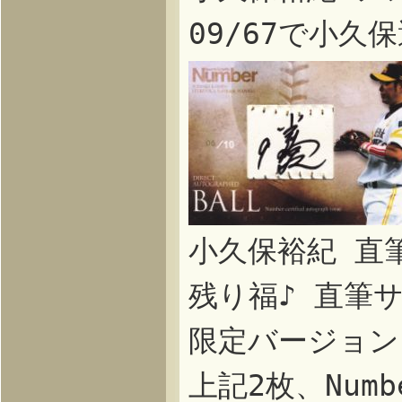
09/67で小久
小久保裕紀 直
残り福♪ 直筆
限定バージョン
上記2枚、Numb