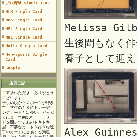
プロ野球 Single Card
MLB Single Card
NBA Single Card
Melissa G
NFL Single Card
NHL Single Card
生後間もなく俳
Multi Single Card
Non-Sports Single
養子として迎え
Card
Supply
店長日記
ご来店いただき、ありがとう
ございます。
子供の頃からスポーツが好き
で、学生のときにトレーディ
ングカードと出会い、どっぷ
りはまって約30年・・・カー
ドを開封するあのドキドキ
感、不要なカードを好きな選
Alex Guin
手のカードに交換する満足
感！そんな楽しいカードを皆