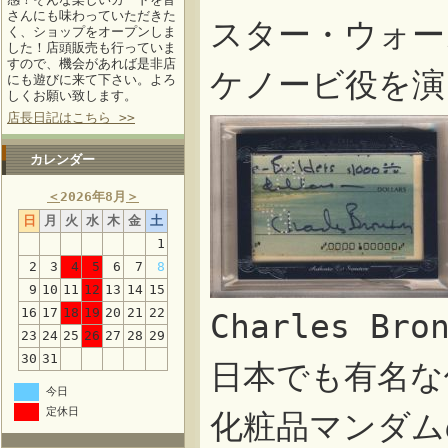
さんにも味わっていただきた
スター・ウォー
く、ショップをオープンしま
した！店頭販売も行っていま
すので、機会があれば是非店
ケノービ役を演
にも遊びに来て下さい。よろ
しくお願い致します。
店長日記はこちら >>
カレンダー
＜
2026年8月
＞
日
月
火
水
木
金
土
1
2
3
4
5
6
7
8
9
10
11
12
13
14
15
16
17
18
19
20
21
22
Charles B
23
24
25
26
27
28
29
30
31
日本でも有名な
今日
定休日
化粧品マンダム