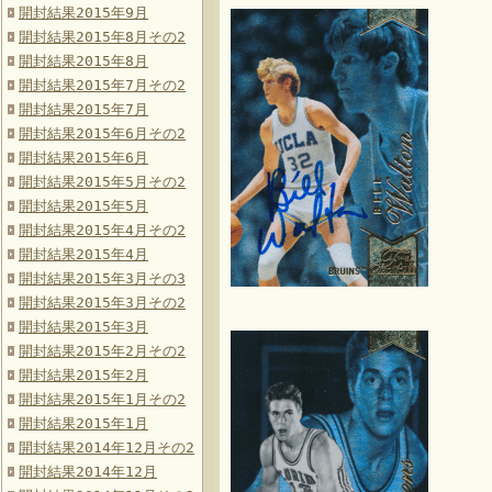
開封結果2015年9月
開封結果2015年8月その2
開封結果2015年8月
開封結果2015年7月その2
開封結果2015年7月
開封結果2015年6月その2
開封結果2015年6月
開封結果2015年5月その2
開封結果2015年5月
開封結果2015年4月その2
開封結果2015年4月
開封結果2015年3月その3
開封結果2015年3月その2
開封結果2015年3月
開封結果2015年2月その2
開封結果2015年2月
開封結果2015年1月その2
開封結果2015年1月
開封結果2014年12月その2
開封結果2014年12月