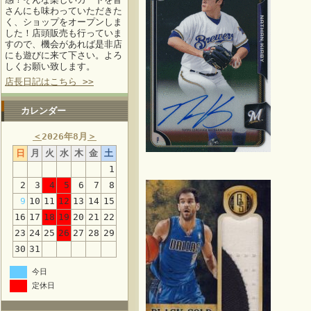
さんにも味わっていただきた
く、ショップをオープンしま
した！店頭販売も行っていま
すので、機会があれば是非店
にも遊びに来て下さい。よろ
しくお願い致します。
店長日記はこちら >>
カレンダー
＜
2026年8月
＞
日
月
火
水
木
金
土
1
2
3
4
5
6
7
8
9
10
11
12
13
14
15
16
17
18
19
20
21
22
23
24
25
26
27
28
29
30
31
今日
定休日