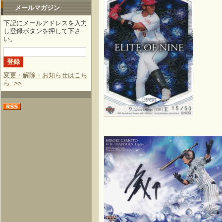
メールマガジン
下記にメールアドレスを入力
し登録ボタンを押して下さ
い。
変更・解除・お知らせはこち
ら >>