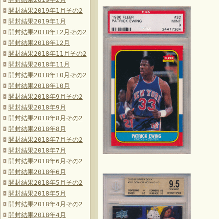
開封結果2019年1月その2
開封結果2019年1月
開封結果2018年12月その2
開封結果2018年12月
開封結果2018年11月その2
開封結果2018年11月
開封結果2018年10月その2
開封結果2018年10月
開封結果2018年9月その2
開封結果2018年9月
開封結果2018年8月その2
開封結果2018年8月
開封結果2018年7月その2
開封結果2018年7月
開封結果2018年6月その2
開封結果2018年6月
開封結果2018年5月その2
開封結果2018年5月
開封結果2018年4月その2
開封結果2018年4月