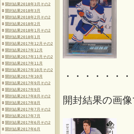
開封結果2018年3月その2
開封結果2018年3月
開封結果2018年2月その2
開封結果2018年2月
開封結果2018年1月その2
開封結果2018年1月
開封結果2017年12月その2
開封結果2017年12月
開封結果2017年11月その2
開封結果2017年11月
開封結果2017年10月その2
・・・・・・・
開封結果2017年10月
開封結果2017年9月その2
開封結果2017年9月
開封結果2017年8月その2
開封結果の画像
開封結果2017年8月
開封結果2017年7月その2
開封結果2017年7月
開封結果2017年6月その2
開封結果2017年6月