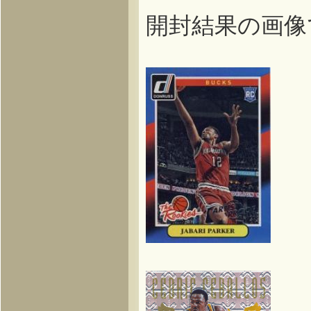
開封結果の画像