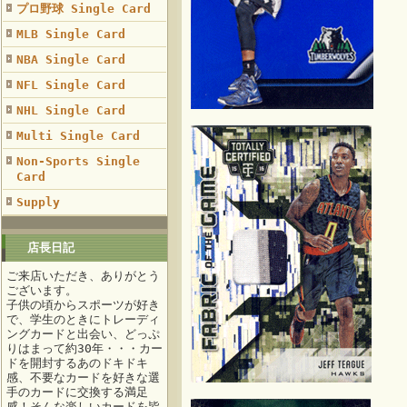
プロ野球 Single Card
MLB Single Card
NBA Single Card
NFL Single Card
NHL Single Card
Multi Single Card
Non-Sports Single
Card
Supply
店長日記
ご来店いただき、ありがとう
ございます。
子供の頃からスポーツが好き
で、学生のときにトレーディ
ングカードと出会い、どっぷ
りはまって約30年・・・カー
ドを開封するあのドキドキ
感、不要なカードを好きな選
手のカードに交換する満足
感！そんな楽しいカードを皆