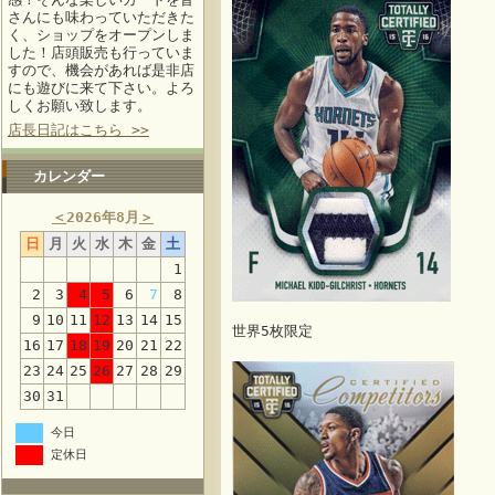
さんにも味わっていただきた
く、ショップをオープンしま
した！店頭販売も行っていま
すので、機会があれば是非店
にも遊びに来て下さい。よろ
しくお願い致します。
店長日記はこちら >>
カレンダー
＜
2026年8月
＞
日
月
火
水
木
金
土
1
2
3
4
5
6
7
8
9
10
11
12
13
14
15
世界5枚限定
16
17
18
19
20
21
22
23
24
25
26
27
28
29
30
31
今日
定休日