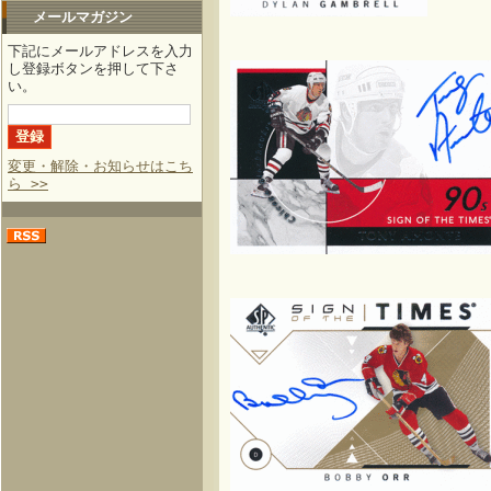
メールマガジン
下記にメールアドレスを入力
し登録ボタンを押して下さ
い。
変更・解除・お知らせはこち
ら >>