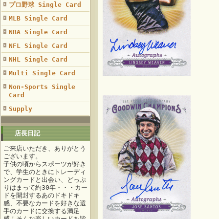
プロ野球 Single Card
MLB Single Card
NBA Single Card
NFL Single Card
NHL Single Card
Multi Single Card
Non-Sports Single
Card
Supply
店長日記
ご来店いただき、ありがとう
ございます。
子供の頃からスポーツが好き
で、学生のときにトレーディ
ングカードと出会い、どっぷ
りはまって約30年・・・カー
ドを開封するあのドキドキ
感、不要なカードを好きな選
手のカードに交換する満足
感！そんな楽しいカードを皆