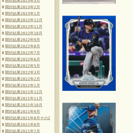
開封結果2023年3月
開封結果2023年2月
開封結果2023年1月
開封結果2022年12月
開封結果2022年11月
開封結果2022年10月
開封結果2022年9月
開封結果2022年8月
開封結果2022年7月
開封結果2022年6月
開封結果2022年5月
開封結果2022年3月
開封結果2022年2月
開封結果2022年1月
開封結果2021年12月
開封結果2021年11月
開封結果2021年10月
開封結果2021年9月
開封結果2021年8月その2
開封結果2021年8月
開封結果2021年7月