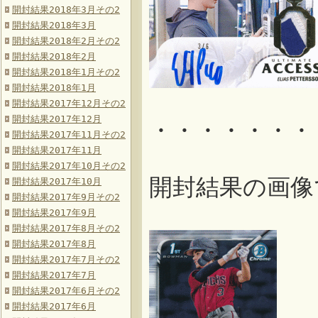
開封結果2018年3月その2
開封結果2018年3月
開封結果2018年2月その2
開封結果2018年2月
開封結果2018年1月その2
開封結果2018年1月
開封結果2017年12月その2
開封結果2017年12月
・・・・・・・
開封結果2017年11月その2
開封結果2017年11月
開封結果2017年10月その2
開封結果の画像
開封結果2017年10月
開封結果2017年9月その2
開封結果2017年9月
開封結果2017年8月その2
開封結果2017年8月
開封結果2017年7月その2
開封結果2017年7月
開封結果2017年6月その2
開封結果2017年6月