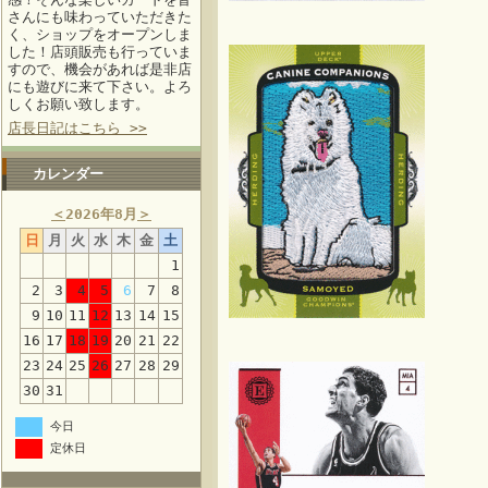
さんにも味わっていただきた
く、ショップをオープンしま
した！店頭販売も行っていま
すので、機会があれば是非店
にも遊びに来て下さい。よろ
しくお願い致します。
店長日記はこちら >>
カレンダー
＜
2026年8月
＞
日
月
火
水
木
金
土
1
2
3
4
5
6
7
8
9
10
11
12
13
14
15
16
17
18
19
20
21
22
23
24
25
26
27
28
29
30
31
今日
定休日