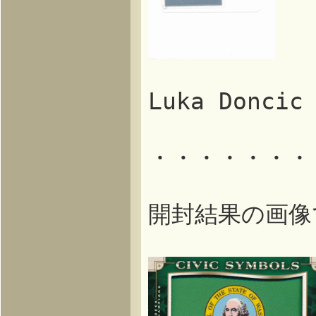
Luka Doncic
・・・・・・・
開封結果の画像