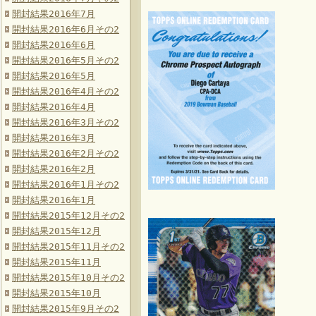
開封結果2016年7月
開封結果2016年6月その2
開封結果2016年6月
開封結果2016年5月その2
開封結果2016年5月
開封結果2016年4月その2
開封結果2016年4月
開封結果2016年3月その2
開封結果2016年3月
開封結果2016年2月その2
開封結果2016年2月
開封結果2016年1月その2
開封結果2016年1月
開封結果2015年12月その2
開封結果2015年12月
開封結果2015年11月その2
開封結果2015年11月
開封結果2015年10月その2
開封結果2015年10月
開封結果2015年9月その2