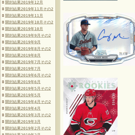
開封結果2019年12月
開封結果2019年11月その2
開封結果2019年11月
開封結果2019年10月その2
開封結果2019年10月
開封結果2019年9月その2
開封結果2019年9月
開封結果2019年8月その2
開封結果2019年8月
開封結果2019年7月その2
開封結果2019年7月
開封結果2019年6月その2
開封結果2019年6月
開封結果2019年5月その2
開封結果2019年5月
開封結果2019年4月その2
開封結果2019年4月
開封結果2019年3月その2
開封結果2019年3月
開封結果2019年2月その2
開封結果2019年2月