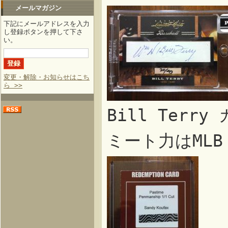
メールマガジン
下記にメールアドレスを入力
し登録ボタンを押して下さ
い。
変更・解除・お知らせはこち
ら >>
Bill Ter
ミート力はML