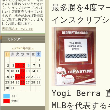
さんにも味わっていただきた
最多勝を4度マー
く、ショップをオープンしま
した！店頭販売も行っていま
すので、機会があれば是非店
インスクリプシ
にも遊びに来て下さい。よろ
しくお願い致します。
店長日記はこちら >>
カレンダー
＜
2026年8月
＞
日
月
火
水
木
金
土
1
2
3
4
5
6
7
8
9
10
11
12
13
14
15
16
17
18
19
20
21
22
23
24
25
26
27
28
29
30
31
Yogi Ber
今日
定休日
MLBを代表す