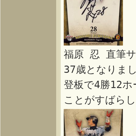
福原 忍 直筆
37歳となりま
登板で4勝12
ことがすばらし