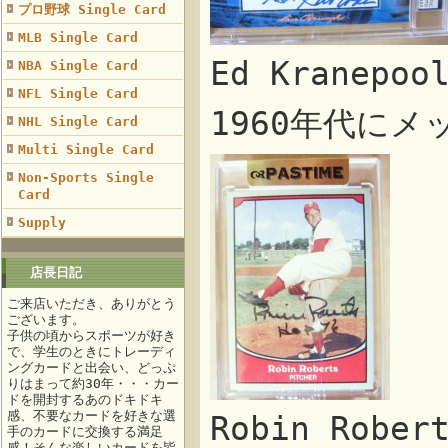
プロ野球 Single Card
MLB Single Card
Ed Kranepo
NBA Single Card
NFL Single Card
1960年代に
NHL Single Card
Multi Single Card
Non-Sports Single
Card
Supply
店長日記
ご来店いただき、ありがとう
ございます。
子供の頃からスポーツが好き
で、学生のときにトレーディ
ングカードと出会い、どっぷ
りはまって約30年・・・カー
ドを開封するあのドキドキ
感、不要なカードを好きな選
Robin Rob
手のカードに交換する満足
感！そんな楽しいカードを皆