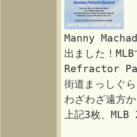
Manny Macha
出ました！MLBで
Refracto
街道まっしぐら
わざわざ遠方か
上記3枚、MLB 2