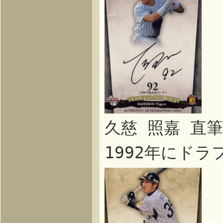
久慈 照嘉 直
1992年にド