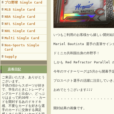
プロ野球 Single Card
MLB Single Card
NBA Single Card
NFL Single Card
NHL Single Card
いつもご利用のお客様から嬉しい開封結
Multi Single Card
Mariel Bautista 選手の直筆
Non-Sports Single
Card
ドミニカ共和国出身の外野手！
Supply
しかも Red Refractor Paral
店長日記
今年のマイナーリーグは5月から開幕予
ご来店いただき、ありがとう
プロスペクト選手の活躍に注目していき
ございます。
子供の頃からスポーツが好き
で、学生のときにトレーディ
おめでとうございます♪♪♪
ングカードと出会い、どっぷ
りはまって約30年・・・カー
・・・・・・・・・・・・・・・・・・
ドを開封するあのドキドキ
感、不要なカードを好きな選
開封結果の画像です。
手のカードに交換する満足
感！そんな楽しいカードを皆