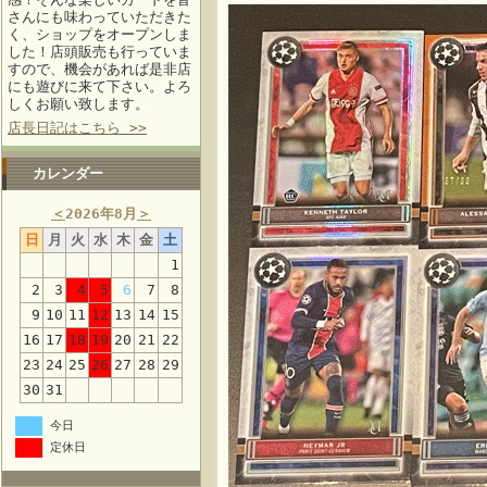
さんにも味わっていただきた
く、ショップをオープンしま
した！店頭販売も行っていま
すので、機会があれば是非店
にも遊びに来て下さい。よろ
しくお願い致します。
店長日記はこちら >>
カレンダー
＜
2026年8月
＞
日
月
火
水
木
金
土
1
2
3
4
5
6
7
8
9
10
11
12
13
14
15
16
17
18
19
20
21
22
23
24
25
26
27
28
29
30
31
今日
定休日