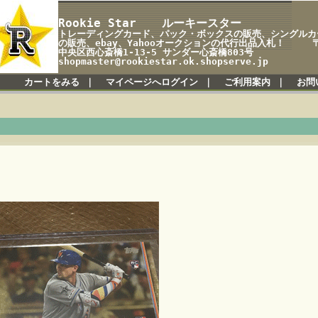
Rookie Star ルーキースター
トレーディングカード、パック・ボックスの販売、シングルカ
の販売、ebay、Yahooオークションの代行出品入札！ 〒5
中央区西心斎橋1-13-5 サンダー心斎橋803号
shopmaster@rookiestar.ok.shopserve.jp
カートをみる
｜
マイページへログイン
｜
ご利用案内
｜
お問