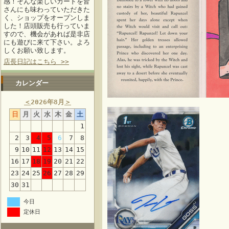
感！そんな楽しいカードを皆
さんにも味わっていただきた
く、ショップをオープンしま
した！店頭販売も行っていま
すので、機会があれば是非店
にも遊びに来て下さい。よろ
しくお願い致します。
店長日記はこちら >>
カレンダー
＜
2026年8月
＞
日
月
火
水
木
金
土
1
2
3
4
5
6
7
8
9
10
11
12
13
14
15
16
17
18
19
20
21
22
23
24
25
26
27
28
29
30
31
今日
定休日