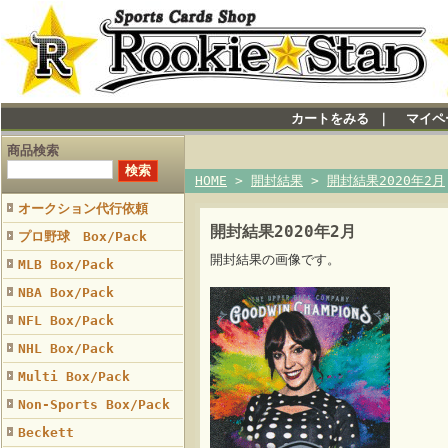
カートをみる
｜
マイペ
商品検索
HOME
>
開封結果
>
開封結果2020年2月
オークション代行依頼
開封結果2020年2月
プロ野球 Box/Pack
開封結果の画像です。
MLB Box/Pack
NBA Box/Pack
NFL Box/Pack
NHL Box/Pack
Multi Box/Pack
Non-Sports Box/Pack
Beckett