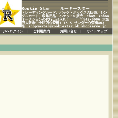
Rookie Star ルーキースター
トレーディングカード、パック・ボックスの販売、シン
グルカード、収集用品、ベケットの販売、ebay、Yahoo
オークションの代行出品入札！ 〒542-0086 大阪
府大阪市中央区西心斎橋1-13-5 サンダー心斎橋803
号 shopmaster@rookiestar.ok.shopserve.jp
ージへログイン
｜
ご利用案内
｜
お問い合せ
｜
サイトマップ