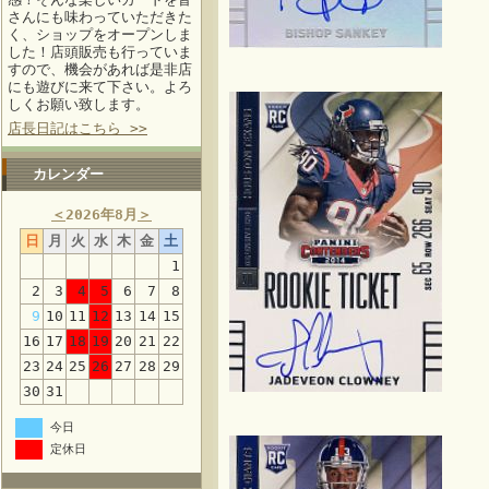
さんにも味わっていただきた
く、ショップをオープンしま
した！店頭販売も行っていま
すので、機会があれば是非店
にも遊びに来て下さい。よろ
しくお願い致します。
店長日記はこちら >>
カレンダー
＜
2026年8月
＞
日
月
火
水
木
金
土
1
2
3
4
5
6
7
8
9
10
11
12
13
14
15
16
17
18
19
20
21
22
23
24
25
26
27
28
29
30
31
今日
定休日