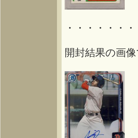
・・・・・・・
開封結果の画像