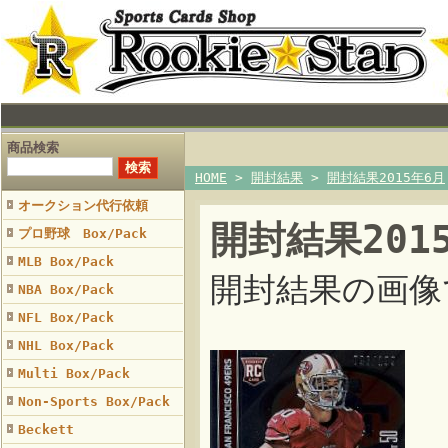
商品検索
HOME
>
開封結果
>
開封結果2015年6月
オークション代行依頼
開封結果201
プロ野球 Box/Pack
MLB Box/Pack
開封結果の画像
NBA Box/Pack
NFL Box/Pack
NHL Box/Pack
Multi Box/Pack
Non-Sports Box/Pack
Beckett