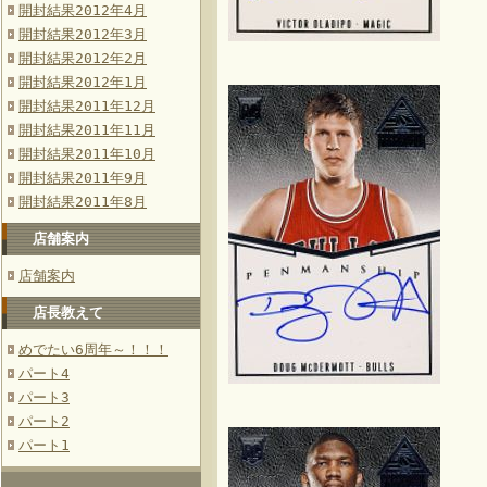
開封結果2012年4月
開封結果2012年3月
開封結果2012年2月
開封結果2012年1月
開封結果2011年12月
開封結果2011年11月
開封結果2011年10月
開封結果2011年9月
開封結果2011年8月
店舗案内
店舗案内
店長教えて
めでたい6周年～！！！
パート4
パート3
パート2
パート1