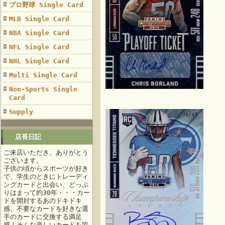
プロ野球 Single Card
MLB Single Card
NBA Single Card
NFL Single Card
NHL Single Card
Multi Single Card
Non-Sports Single
Card
Supply
店長日記
ご来店いただき、ありがとう
ございます。
子供の頃からスポーツが好き
で、学生のときにトレーディ
ングカードと出会い、どっぷ
りはまって約30年・・・カー
ドを開封するあのドキドキ
感、不要なカードを好きな選
手のカードに交換する満足
感！そんな楽しいカードを皆