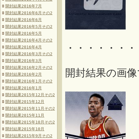
開封結果2016年7月
開封結果2016年6月その2
開封結果2016年6月
開封結果2016年5月その2
開封結果2016年5月
開封結果2016年4月その2
・・・・・・・
開封結果2016年4月
開封結果2016年3月その2
開封結果2016年3月
開封結果2016年2月その2
開封結果の画像
開封結果2016年2月
開封結果2016年1月その2
開封結果2016年1月
開封結果2015年12月その2
開封結果2015年12月
開封結果2015年11月その2
開封結果2015年11月
開封結果2015年10月その2
開封結果2015年10月
開封結果2015年9月その2