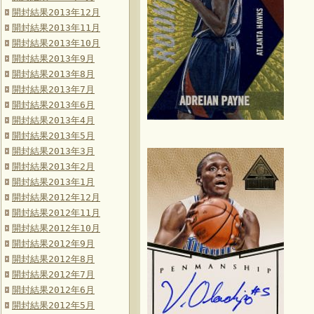
開封結果2013年12月
開封結果2013年11月
開封結果2013年10月
開封結果2013年9月
開封結果2013年8月
開封結果2013年7月
開封結果2013年6月
開封結果2013年4月
開封結果2013年5月
開封結果2013年3月
開封結果2013年2月
開封結果2013年1月
開封結果2012年12月
開封結果2012年11月
開封結果2012年10月
開封結果2012年9月
開封結果2012年8月
開封結果2012年7月
開封結果2012年6月
開封結果2012年5月