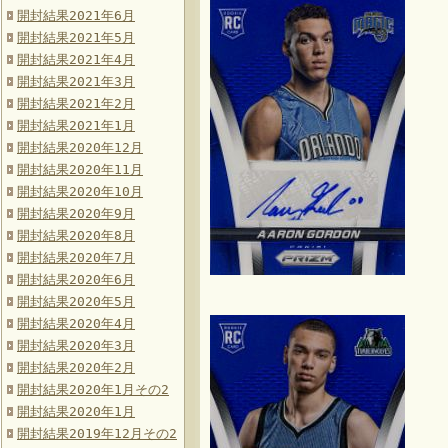
開封結果2021年6月
開封結果2021年5月
開封結果2021年4月
開封結果2021年3月
開封結果2021年2月
開封結果2021年1月
開封結果2020年12月
開封結果2020年11月
開封結果2020年10月
開封結果2020年9月
開封結果2020年8月
開封結果2020年7月
開封結果2020年6月
開封結果2020年5月
開封結果2020年4月
開封結果2020年3月
開封結果2020年2月
開封結果2020年1月その2
開封結果2020年1月
開封結果2019年12月その2