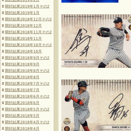
開封結果2019年1月その2
開封結果2019年1月
開封結果2018年12月その2
開封結果2018年12月
開封結果2018年11月その2
開封結果2018年11月
開封結果2018年10月その2
開封結果2018年10月
開封結果2018年9月その2
開封結果2018年9月
開封結果2018年8月その2
開封結果2018年8月
開封結果2018年7月その2
開封結果2018年7月
開封結果2018年6月その2
開封結果2018年6月
開封結果2018年5月その2
開封結果2018年5月
開封結果2018年4月その2
開封結果2018年4月