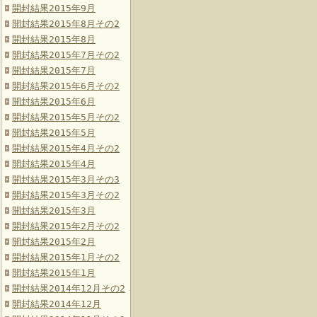
開封結果2015年9月
開封結果2015年8月その2
開封結果2015年8月
開封結果2015年7月その2
開封結果2015年7月
開封結果2015年6月その2
開封結果2015年6月
開封結果2015年5月その2
開封結果2015年5月
開封結果2015年4月その2
開封結果2015年4月
開封結果2015年3月その3
開封結果2015年3月その2
開封結果2015年3月
開封結果2015年2月その2
開封結果2015年2月
開封結果2015年1月その2
開封結果2015年1月
開封結果2014年12月その2
開封結果2014年12月