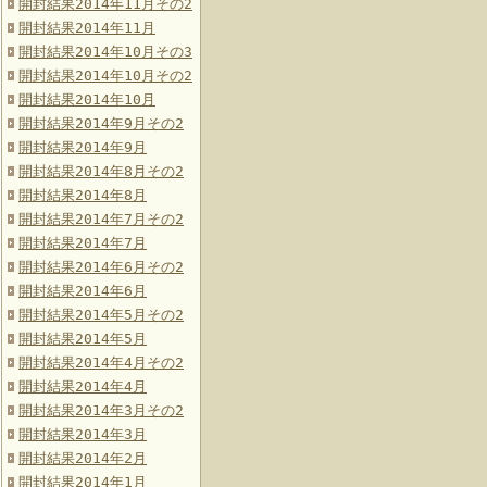
開封結果2014年11月その2
開封結果2014年11月
開封結果2014年10月その3
開封結果2014年10月その2
開封結果2014年10月
開封結果2014年9月その2
開封結果2014年9月
開封結果2014年8月その2
開封結果2014年8月
開封結果2014年7月その2
開封結果2014年7月
開封結果2014年6月その2
開封結果2014年6月
開封結果2014年5月その2
開封結果2014年5月
開封結果2014年4月その2
開封結果2014年4月
開封結果2014年3月その2
開封結果2014年3月
開封結果2014年2月
開封結果2014年1月