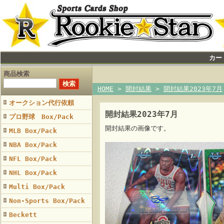
カー
商品検索
HOME
>
開封結果
>
開封結果2023年7月
オークション代行依頼
開封結果2023年7月
プロ野球 Box/Pack
開封結果の画像です。
MLB Box/Pack
NBA Box/Pack
NFL Box/Pack
NHL Box/Pack
Multi Box/Pack
Non-Sports Box/Pack
Beckett