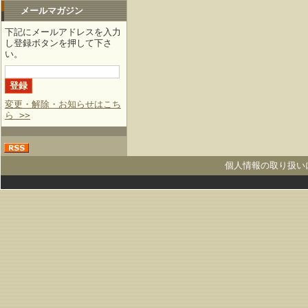
メールマガジン
下記にメールアドレスを入力
し登録ボタンを押して下さ
い。
変更・解除・お知らせはこち
ら >>
個人情報の取り扱い