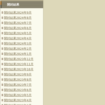
開封結果
開封結果2024年9月
開封結果2024年8月
開封結果2024年7月
開封結果2024年6月
開封結果2024年5月
開封結果2024年4月
開封結果2024年3月
開封結果2024年2月
開封結果2024年1月
開封結果2023年12月
開封結果2023年11月
開封結果2023年10月
開封結果2023年9月
開封結果2023年8月
開封結果2023年7月
開封結果2023年6月
開封結果2023年5月
開封結果2023年4月