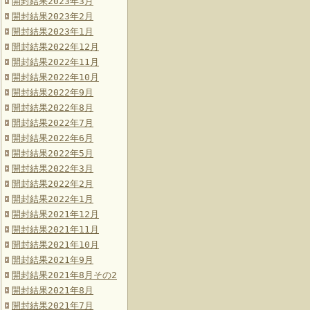
開封結果2023年3月
開封結果2023年2月
開封結果2023年1月
開封結果2022年12月
開封結果2022年11月
開封結果2022年10月
開封結果2022年9月
開封結果2022年8月
開封結果2022年7月
開封結果2022年6月
開封結果2022年5月
開封結果2022年3月
開封結果2022年2月
開封結果2022年1月
開封結果2021年12月
開封結果2021年11月
開封結果2021年10月
開封結果2021年9月
開封結果2021年8月その2
開封結果2021年8月
開封結果2021年7月