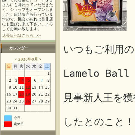
さんにも味わっていただきた
く、ショップをオープンしま
した！店頭販売も行っていま
すので、機会があれば是非店
にも遊びに来て下さい。よろ
しくお願い致します。
店長日記はこちら >>
いつもご利用の
カレンダー
＜
2026年8月
＞
日
月
火
水
木
金
土
Lamelo Ba
1
2
3
4
5
6
7
8
9
10
11
12
13
14
15
16
17
18
19
20
21
22
見事新人王を獲得
23
24
25
26
27
28
29
30
31
今日
したとのこと！
定休日