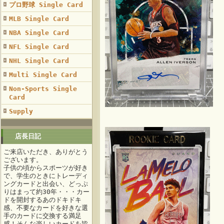
プロ野球 Single Card
MLB Single Card
NBA Single Card
NFL Single Card
NHL Single Card
Multi Single Card
Non-Sports Single
Card
Supply
店長日記
ご来店いただき、ありがとう
ございます。
子供の頃からスポーツが好き
で、学生のときにトレーディ
ングカードと出会い、どっぷ
りはまって約30年・・・カー
ドを開封するあのドキドキ
感、不要なカードを好きな選
手のカードに交換する満足
感！そんな楽しいカードを皆