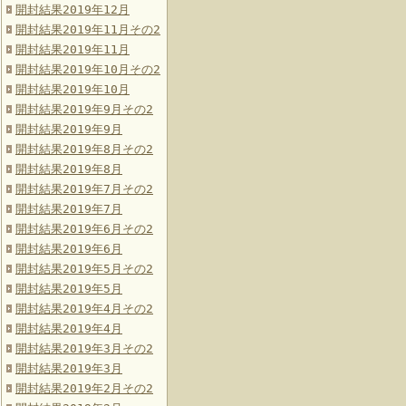
開封結果2019年12月
開封結果2019年11月その2
開封結果2019年11月
開封結果2019年10月その2
開封結果2019年10月
開封結果2019年9月その2
開封結果2019年9月
開封結果2019年8月その2
開封結果2019年8月
開封結果2019年7月その2
開封結果2019年7月
開封結果2019年6月その2
開封結果2019年6月
開封結果2019年5月その2
開封結果2019年5月
開封結果2019年4月その2
開封結果2019年4月
開封結果2019年3月その2
開封結果2019年3月
開封結果2019年2月その2