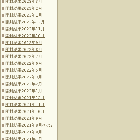
開封結果2023年3月
開封結果2023年2月
開封結果2023年1月
開封結果2022年12月
開封結果2022年11月
開封結果2022年10月
開封結果2022年9月
開封結果2022年8月
開封結果2022年7月
開封結果2022年6月
開封結果2022年5月
開封結果2022年3月
開封結果2022年2月
開封結果2022年1月
開封結果2021年12月
開封結果2021年11月
開封結果2021年10月
開封結果2021年9月
開封結果2021年8月その2
開封結果2021年8月
開封結果2021年7月