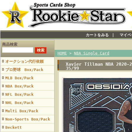
カートをみる
｜
マイペ
商品検索
HOME
>
NBA Single Card
オークション代行依頼
Xavier Tillman NBA 2020-2
35/99
プロ野球 Box/Pack
MLB Box/Pack
NBA Box/Pack
NFL Box/Pack
NHL Box/Pack
Multi Box/Pack
Non-Sports Box/Pack
Beckett