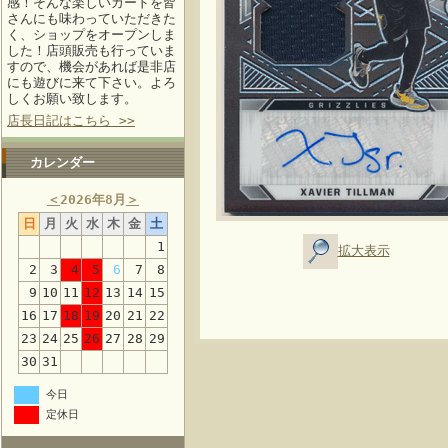
感！そんな楽しいカードを皆
さんにも味わっていただきた
く、ショップをオープンしま
した！店頭販売も行っていま
すので、機会があれば是非店
にも遊びに来て下さい。よろ
しくお願い致します。
店長日記はこちら >>
カレンダー
＜
2026年8月
＞
日
月
火
水
木
金
土
1
拡大表示
2
3
4
5
6
7
8
9
10
11
12
13
14
15
16
17
18
19
20
21
22
23
24
25
26
27
28
29
30
31
今日
定休日