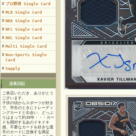
プロ野球 Single Card
MLB Single Card
NBA Single Card
NFL Single Card
NHL Single Card
Multi Single Card
Non-Sports Single
Card
Supply
店長日記
ご来店いただき、ありがとう
ございます。
子供の頃からスポーツが好き
で、学生のときにトレーディ
ングカードと出会い、どっぷ
りはまって約30年・・・カー
ドを開封するあのドキドキ
感、不要なカードを好きな選
手のカードに交換する満足