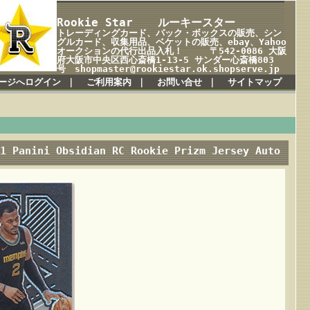
Rookie Star ルーキースター
トレーディングカード、パック・ボックスの販売、シン
グルカード、収集用品、ベケットの販売、ebay、Yahoo
オークションの代行出品入札！ 〒542-0086 大阪
府大阪市中央区西心斎橋1-13-5 サンダー心斎橋803
号 shopmaster@rookiestar.ok.shopserve.jp
ージへログイン
｜
ご利用案内
｜
お問い合せ
｜
サイトマップ
1 Panini Obsidian RC Rookie Prizm Jersey Auto