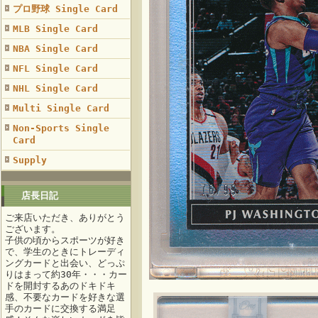
プロ野球 Single Card
MLB Single Card
NBA Single Card
NFL Single Card
NHL Single Card
Multi Single Card
Non-Sports Single
Card
Supply
店長日記
ご来店いただき、ありがとう
ございます。
子供の頃からスポーツが好き
で、学生のときにトレーディ
ングカードと出会い、どっぷ
りはまって約30年・・・カー
ドを開封するあのドキドキ
感、不要なカードを好きな選
手のカードに交換する満足