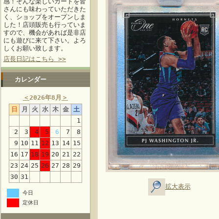
感！そんな楽しいカードを皆
さんにも味わっていただきた
く、ショップをオープンしま
した！店頭販売も行っていま
すので、機会があれば是非店
にも遊びに来て下さい。よろ
しくお願い致します。
店長日記はこちら >>
カレンダー
＜
2026年8月
＞
日
月
火
水
木
金
土
1
2
3
4
5
6
7
8
9
10
11
12
13
14
15
16
17
18
19
20
21
22
23
24
25
26
27
28
29
30
31
拡大表示
今日
定休日