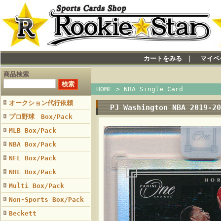
カートをみる
｜
マイペ
商品検索
HOME
>
NBA Single Card
オークション代行依頼
PJ Washington NBA 2019-20
プロ野球 Box/Pack
MLB Box/Pack
NBA Box/Pack
NFL Box/Pack
NHL Box/Pack
Multi Box/Pack
Non-Sports Box/Pack
Beckett