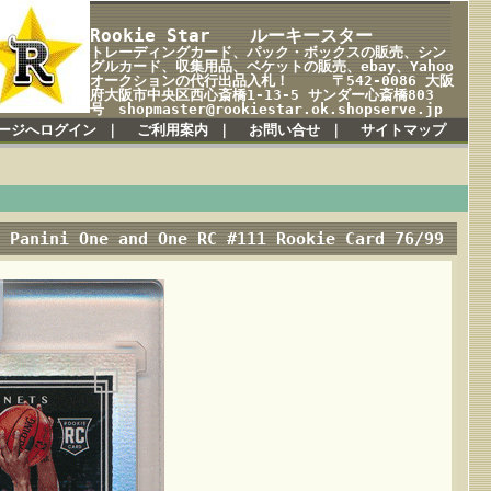
Rookie Star ルーキースター
トレーディングカード、パック・ボックスの販売、シン
グルカード、収集用品、ベケットの販売、ebay、Yahoo
オークションの代行出品入札！ 〒542-0086 大阪
府大阪市中央区西心斎橋1-13-5 サンダー心斎橋803
号 shopmaster@rookiestar.ok.shopserve.jp
ージへログイン
｜
ご利用案内
｜
お問い合せ
｜
サイトマップ
 Panini One and One RC #111 Rookie Card 76/99