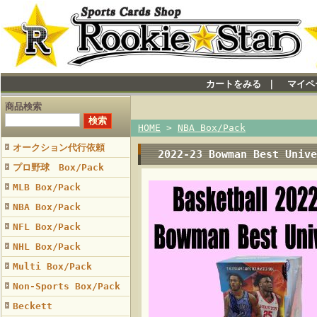
カートをみる
｜
マイペ
商品検索
HOME
>
NBA Box/Pack
オークション代行依頼
2022-23 Bowman Best Univ
プロ野球 Box/Pack
MLB Box/Pack
NBA Box/Pack
NFL Box/Pack
NHL Box/Pack
Multi Box/Pack
Non-Sports Box/Pack
Beckett