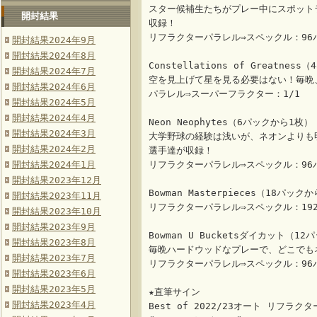
スター候補生たちがプレー中にスポット
開封結果
収録！
リフラクターパラレル⇒スペックル：96パ
開封結果2024年9月
開封結果2024年8月
Constellations of Greatnes
開封結果2024年7月
空を見上げて星を見る必要はない！毎晩
開封結果2024年6月
パラレル⇒スーパーフラクター：1/1
開封結果2024年5月
開封結果2024年4月
Neon Neophytes（6パックから1枚）
開封結果2024年3月
大学野球の経験は浅いが、ネオンよりも
開封結果2024年2月
選手達が収録！
開封結果2024年1月
リフラクターパラレル⇒スペックル：96パ
開封結果2023年12月
Bowman Masterpieces（18パック
開封結果2023年11月
リフラクターパラレル⇒スペックル：192
開封結果2023年10月
開封結果2023年9月
Bowman U Bucketsダイカット（1
開封結果2023年8月
毎晩ハードウッドなプレーで、どこでも
開封結果2023年7月
リフラクターパラレル⇒スペックル：96パ
開封結果2023年6月
開封結果2023年5月
★直筆サイン
開封結果2023年4月
Best of 2022/23オート リフラ