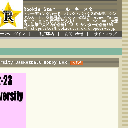
Rookie Star ルーキースター
トレーディングカード、パック・ボックスの販売、シン
グルカード、収集用品、ベケットの販売、ebay、Yahoo
オークションの代行出品入札！ 〒542-0086 大阪
府大阪市中央区西心斎橋1-13-5 サンダー心斎橋803
号 shopmaster@rookiestar.ok.shopserve.jp
ージへログイン
｜
ご利用案内
｜
お問い合せ
｜
サイトマップ
ersity Basketball Hobby Box