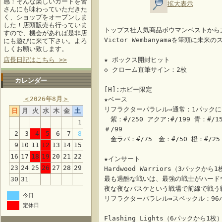
感！そんな楽しいカードを皆
拡大表示
さんにも味わっていただきた
く、ショップをオープンしま
した！店頭販売も行っていま
トップス社人気商品ボウマンベストから
すので、機会があれば是非店
Victor Wembanyamaを筆頭に未
にも遊びに来て下さい。よろ
しくお願い致します。
店長日記はこちら >>
★ ボックス開封ヒット
◇ クローム直筆サイン：2枚
カレンダー
[H]:ホビー限定
＜
2026年8月
＞
★ベース
リフラクターパラレル⇒通常：1パックに
日
月
火
水
木
金
土
紫：#/250 アクア:#/199 青：#
1
＃/99
2
3
4
5
6
7
8
金ラバ：#/75 金：#/50 橙：#/2
9
10
11
12
13
14
15
16
17
18
19
20
21
22
★インサート
23
24
25
26
27
28
29
Hardwood Warriors（3パックから1
最も過酷な戦いは、最強の戦士がハード
30
31
夜な夜なバスケという戦場で前線で戦う
今日
リフラクターパラレル⇒スペックル：96パ
定休日
Flashing Lights（6パックから1枚