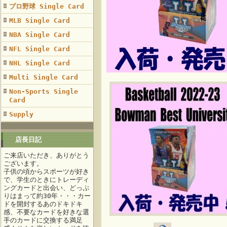
プロ野球 Single Card
MLB Single Card
NBA Single Card
NFL Single Card
NHL Single Card
Multi Single Card
Non-Sports Single
Card
Supply
店長日記
ご来店いただき、ありがとう
ございます。
子供の頃からスポーツが好き
で、学生のときにトレーディ
ングカードと出会い、どっぷ
りはまって約30年・・・カー
ドを開封するあのドキドキ
感、不要なカードを好きな選
手のカードに交換する満足