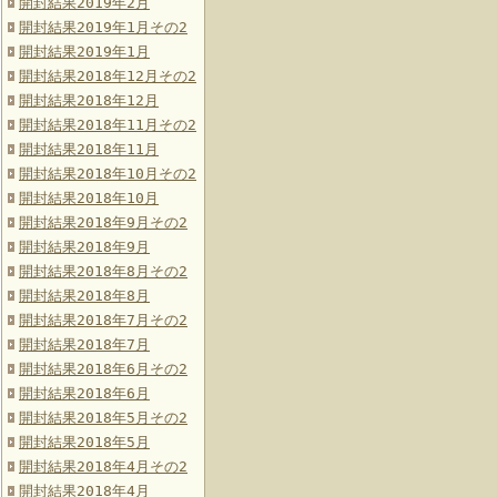
開封結果2019年2月
開封結果2019年1月その2
開封結果2019年1月
開封結果2018年12月その2
開封結果2018年12月
開封結果2018年11月その2
開封結果2018年11月
開封結果2018年10月その2
開封結果2018年10月
開封結果2018年9月その2
開封結果2018年9月
開封結果2018年8月その2
開封結果2018年8月
開封結果2018年7月その2
開封結果2018年7月
開封結果2018年6月その2
開封結果2018年6月
開封結果2018年5月その2
開封結果2018年5月
開封結果2018年4月その2
開封結果2018年4月