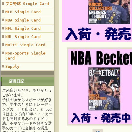
プロ野球 Single Card
MLB Single Card
NBA Single Card
NFL Single Card
NHL Single Card
Multi Single Card
Non-Sports Single
Card
Supply
店長日記
ご来店いただき、ありがとう
ございます。
子供の頃からスポーツが好き
で、学生のときにトレーディ
ングカードと出会い、どっぷ
りはまって約30年・・・カー
ドを開封するあのドキドキ
感、不要なカードを好きな選
手のカードに交換する満足