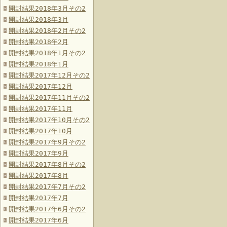
開封結果2018年3月その2
開封結果2018年3月
開封結果2018年2月その2
開封結果2018年2月
開封結果2018年1月その2
開封結果2018年1月
開封結果2017年12月その2
開封結果2017年12月
開封結果2017年11月その2
開封結果2017年11月
開封結果2017年10月その2
開封結果2017年10月
開封結果2017年9月その2
開封結果2017年9月
開封結果2017年8月その2
開封結果2017年8月
開封結果2017年7月その2
開封結果2017年7月
開封結果2017年6月その2
開封結果2017年6月